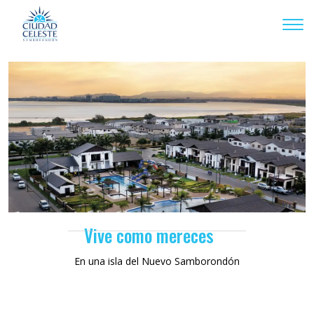
Togg
Vive como mereces
En una isla del Nuevo Samborondón
COTIZAR CASAS