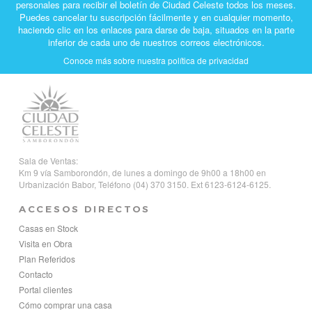
personales para recibir el boletín de Ciudad Celeste todos los meses.
Puedes cancelar tu suscripción fácilmente y en cualquier momento,
haciendo clic en los enlaces para darse de baja, situados en la parte
inferior de cada uno de nuestros correos electrónicos.
Conoce más sobre nuestra política de privacidad
Sala de Ventas:
Km 9 vía Samborondón, de lunes a domingo de 9h00 a 18h00 en
Urbanización Babor, Teléfono (04) 370 3150. Ext 6123-6124-6125.
ACCESOS DIRECTOS
Casas en Stock
Visita en Obra
Plan Referidos
Contacto
Portal clientes
Cómo comprar una casa