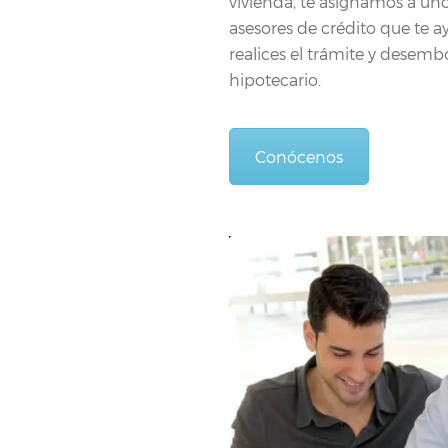
vivienda, te asignamos a un
asesores de crédito que te a
realices el trámite y desemb
hipotecario.
Conócenos