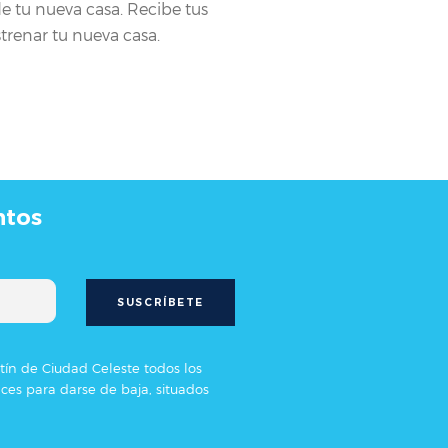
e tu nueva casa. Recibe tus
estrenar tu nueva casa.
ntos
etín de Ciudad Celeste todos los
ces para darse de baja, situados