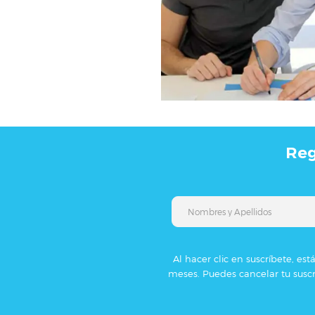
Reg
Al hacer clic en suscríbete, es
meses. Puedes cancelar tu suscr