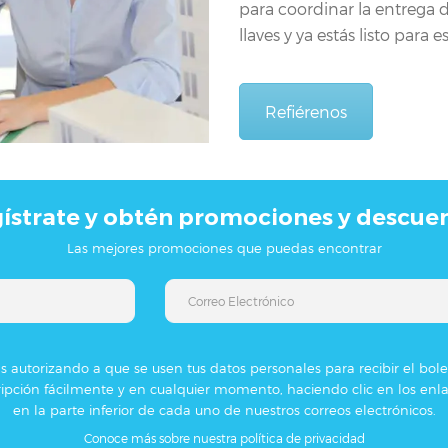
para coordinar la entrega d
llaves y ya estás listo para 
Refiérenos
ístrate y obtén promociones y descue
Las mejores promociones que puedas encontrar
tás autorizando a que se usen tus datos personales para recibir el bol
ipción fácilmente y en cualquier momento, haciendo clic en los enla
en la parte inferior de cada uno de nuestros correos electrónicos.
Conoce más sobre nuestra política de privacidad