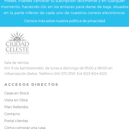
meses. Puedes cancelar tu suscripción fácilmente y en cualquier
momento, haciendo clic en los enlaces para darse de baja, situados
en la parte inferior de cada uno de nuestros correos electrónicos.
Conoce más sobre nuestra política de privacidad
Sala de Ventas:
Km 9 vía Samborondón, de lunes a domingo de 9h00 a 18h00 en
Urbanización Babor, Teléfono (04) 370 3150. Ext 6123-6124-6125.
ACCESOS DIRECTOS
Casas en Stock
Visita en Obra
Plan Referidos
Contacto
Portal clientes
Cómo comprar una casa