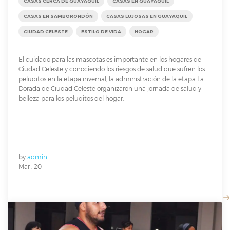
CASAS CERCA DE GUAYAQUIL
CASAS EN GUAYAQUIL
CASAS EN SAMBORONDÓN
CASAS LUJOSAS EN GUAYAQUIL
CIUDAD CELESTE
ESTILO DE VIDA
HOGAR
El cuidado para las mascotas es importante en los hogares de
Ciudad Celeste y conociendo los riesgos de salud que sufren los
peluditos en la etapa invernal, la administración de la etapa La
Dorada de Ciudad Celeste organizaron una jornada de salud y
belleza para los peluditos del hogar.
by
admin
Mar , 20
READ MORE