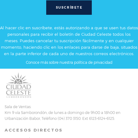
Al hacer clic en suscríbete, estás autorizando a que se usen tus datos
personales para recibir el boletín de Ciudad Celeste todos los
meses. Puedes cancelar tu suscripción fácilmente y en cualquier
momento, haciendo clic en los enlaces para darse de baja, situados
en la parte inferior de cada uno de nuestros correos electrónicos.
Conoce más sobre nuestra política de privacidad
Sala de Ventas:
Km 9 vía Samborondón, de lunes a domingo de 9h00 a 18h00 en
Urbanización Babor, Teléfono (04) 370 3150. Ext 6123-6124-6125.
ACCESOS DIRECTOS