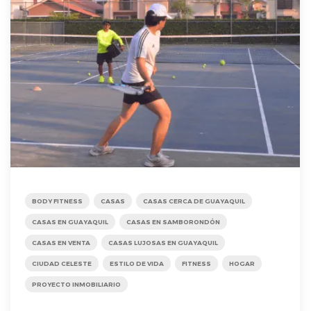
BODY FITNESS
CASAS
CASAS CERCA DE GUAYAQUIL
CASAS EN GUAYAQUIL
CASAS EN SAMBORONDÓN
CASAS EN VENTA
CASAS LUJOSAS EN GUAYAQUIL
CIUDAD CELESTE
ESTILO DE VIDA
FITNESS
HOGAR
PROYECTO INMOBILIARIO